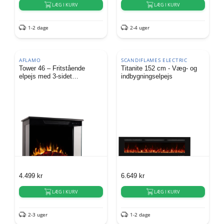
LÆG I KURV
LÆG I KURV
1-2 dage
2-4 uger
AFLAMO
SCANDIFLAMES ELECTRIC
Tower 46 – Fritstående
Titanite 152 cm - Væg- og
elpejs med 3-sidet
indbygningselpejs
flammeudsyn
4.499
kr
6.649
kr
LÆG I KURV
LÆG I KURV
2-3 uger
1-2 dage