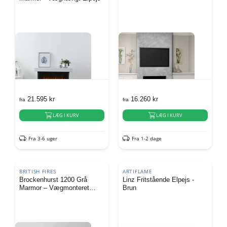
21.595
kr
16.260
kr
fra
fra
LÆG I KURV
LÆG I KURV
Fra 3-6 uger
Fra 1-2 dage
BRITISH FIRES
ARTIFLAME
Brockenhurst 1200 Grå
Linz Fritstående Elpejs -
Marmor – Vægmonteret
Brun
Elpejs