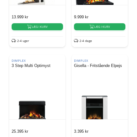
13.999
kr
9.999
kr
LÆG I KURV
LÆG I KURV
2-4 uger
2-4 dage
DIMPLEX
DIMPLEX
3 Step Multi Optimyst
Gisella - Fritstående Elpejs
25.395
kr
3.395
kr