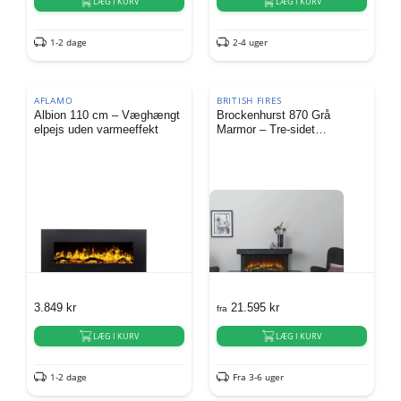
LÆG I KURV
LÆG I KURV
1-2 dage
2-4 uger
AFLAMO
BRITISH FIRES
Albion 110 cm – Væghængt
Brockenhurst 870 Grå
elpejs uden varmeeffekt
Marmor – Tre-sidet
vægmonteret elektrisk
pejseindsats
3.849
kr
21.595
kr
fra
LÆG I KURV
LÆG I KURV
1-2 dage
Fra 3-6 uger