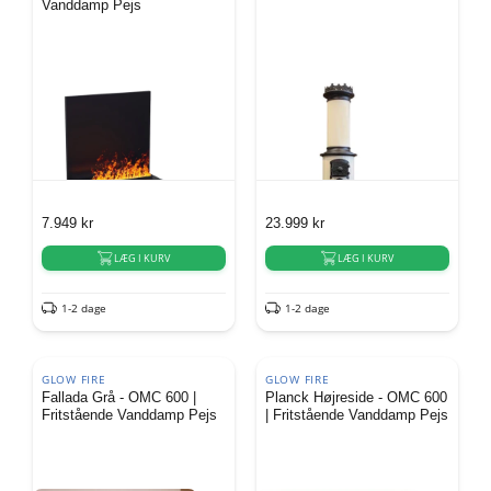
Vanddamp Pejs
7.949
kr
23.999
kr
LÆG I KURV
LÆG I KURV
1-2 dage
1-2 dage
GLOW FIRE
GLOW FIRE
Fallada Grå - OMC 600 |
Planck Højreside - OMC 600
Fritstående Vanddamp Pejs
| Fritstående Vanddamp Pejs