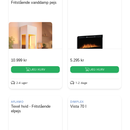
Fritstående vanddamp pejs
10.999
kr
5.295
kr
LÆG I KURV
LÆG I KURV
2-4 uger
1-2 dage
AFLAMO
DIMPLEX
Texel hvid - Fritstående
Vista 70 I
elpejs