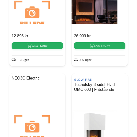
12.895
kr
26.999
kr
LÆG I KURV
LÆG I KURV
1-3 uger
3-6 uger
NEO3C Electric
GLOW FIRE
Tucholsky 3-sidet Hvid -
OMC 600 | Fritstående