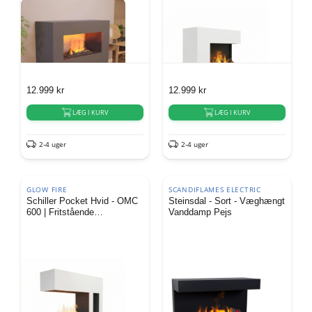
12.999
kr
12.999
kr
LÆG I KURV
LÆG I KURV
2-4 uger
2-4 uger
GLOW FIRE
SCANDIFLAMES ELECTRIC
Schiller Pocket Hvid - OMC
Steinsdal - Sort - Væghængt
600 | Fritstående
Vanddamp Pejs
vanddamppejs