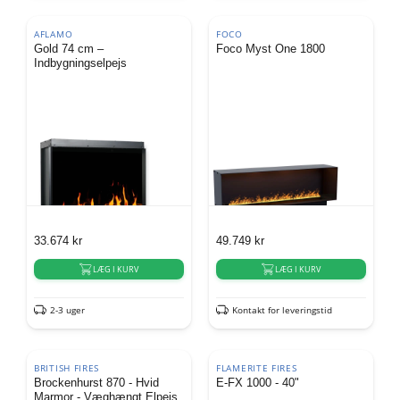
AFLAMO
FOCO
Gold 74 cm –
Foco Myst One 1800
Indbygningselpejs
33.674
kr
49.749
kr
LÆG I KURV
LÆG I KURV
2-3 uger
Kontakt for leveringstid
BRITISH FIRES
FLAMERITE FIRES
Brockenhurst 870 - Hvid
E-FX 1000 - 40"
Marmor - Væghængt Elpejs