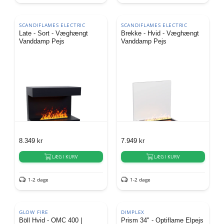
SCANDIFLAMES ELECTRIC
SCANDIFLAMES ELECTRIC
Late - Sort - Væghængt
Brekke - Hvid - Væghængt
Vanddamp Pejs
Vanddamp Pejs
8.349
kr
7.949
kr
LÆG I KURV
LÆG I KURV
1-2 dage
1-2 dage
GLOW FIRE
DIMPLEX
Böll Hvid - OMC 400 |
Prism 34" - Optiflame Elpejs