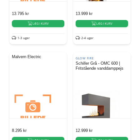
13.795
kr
13.999
kr
LÆG I KURV
LÆG I KURV
1-3 uger
2-4 uger
Malvern Electric
GLOW FIRE
Schiller Grå - OMC 600 |
Fritstående vanddamppejs
8.295
kr
12.999
kr