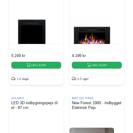
5.249
kr
4.199
kr
LÆG I KURV
LÆG I KURV
1-2 dage
2-3 uger
AFLAMO
BRITISH FIRES
LED 3D indbygningspejs til
New Forest 1900 - Indbygget
el - 87 cm
Elektrisk Pejs