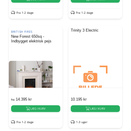
Fra 1-2 dage
Fra 1-2 dage
Trinity 3 Electric
BRITISH FIRES
New Forest 650sq -
Indbygget elektrisk pejs
14.395
kr
10.195
kr
fra
LÆG I KURV
LÆG I KURV
Fra 1-2 dage
1-3 uger