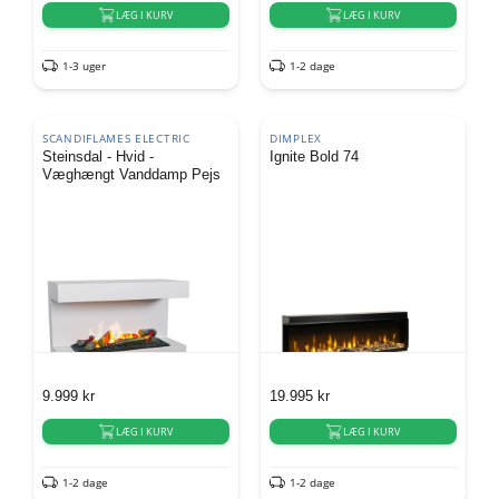
LÆG I KURV
LÆG I KURV
1-3 uger
1-2 dage
SCANDIFLAMES ELECTRIC
DIMPLEX
Steinsdal - Hvid -
Ignite Bold 74
Væghængt Vanddamp Pejs
9.999
kr
19.995
kr
LÆG I KURV
LÆG I KURV
1-2 dage
1-2 dage