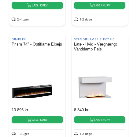
LÆG I KURV
LÆG I KURV
2-4 uger
1-2 dage
DIMPLEX
SCANDIFLAMES ELECTRIC
Prism 74" - Optiflame Elpejs
Late - Hvid - Væghængt
Vanddamp Pejs
10.895
kr
8.349
kr
LÆG I KURV
LÆG I KURV
1-3 uger
1-2 dage