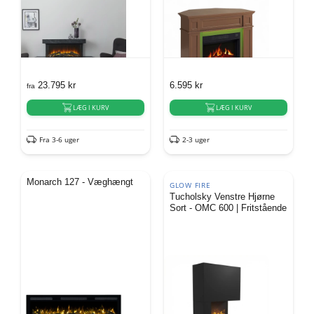
23.795
kr
6.595
kr
fra
LÆG I KURV
LÆG I KURV
Fra 3-6 uger
2-3 uger
Monarch 127 - Væghængt
GLOW FIRE
Tucholsky Venstre Hjørne
Sort - OMC 600 | Fritstående