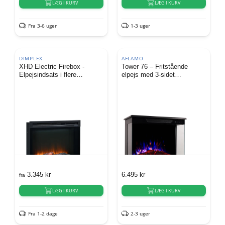
LÆG I KURV
LÆG I KURV
Fra 3-6 uger
1-3 uger
DIMPLEX
AFLAMO
XHD Electric Firebox -
Tower 76 – Fritstående
Elpejsindsats i flere
elpejs med 3-sidet
størrelser
flammeudsyn
3.345
kr
6.495
kr
fra
LÆG I KURV
LÆG I KURV
Fra 1-2 dage
2-3 uger