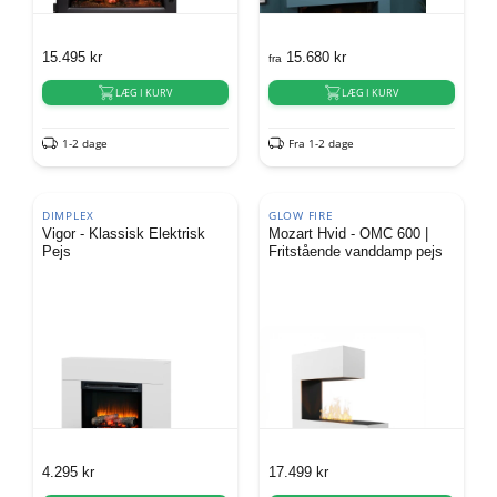
15.495
kr
15.680
kr
fra
LÆG I KURV
LÆG I KURV
1-2 dage
Fra 1-2 dage
DIMPLEX
GLOW FIRE
Vigor - Klassisk Elektrisk
Mozart Hvid - OMC 600 |
Pejs
Fritstående vanddamp pejs
4.295
kr
17.499
kr