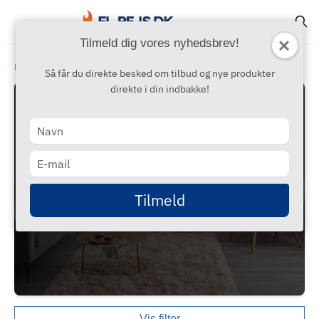
Tilmeld dig vores nyhedsbrev!
›
›
Populære
Placering
Dagligstue
Så får du direkte besked om tilbud og nye produkter
direkte i din indbakke!
Type
your
Elektrisk Pejs til Stuen
name
Type
your
Gør din stue til et hyggeligt fristed – en elektrisk
email
Tilmeld
pejs tilfører varme, stemning og moderne stil til
hjertet af dit hjem.
Vis filter