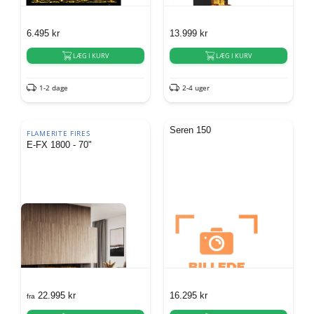
6.495
kr
13.999
kr
LÆG I KURV
LÆG I KURV
1-2 dage
2-4 uger
Seren 150
FLAMERITE FIRES
E-FX 1800 - 70"
22.995
kr
16.295
kr
fra