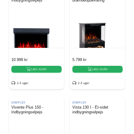
Indbygningselpejs
brændeopbevaring
10.999
kr
5.799
kr
LÆG I KURV
LÆG I KURV
2-3 uger
2-3 uger
DIMPLEX
DIMPLEX
Vivente Plus 150 -
Vista 130 I - Ét-sidet
Indbygningselpejs
indbygningselpejs