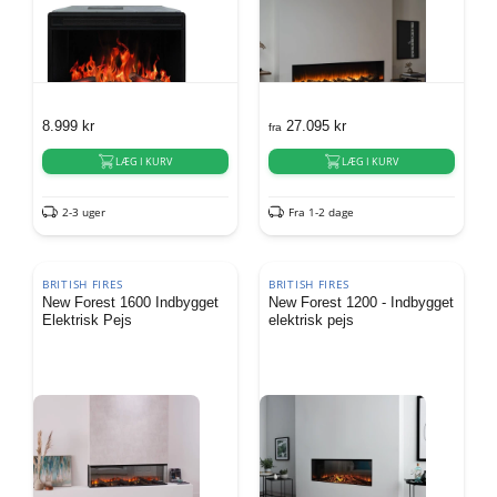
8.999
kr
27.095
kr
fra
LÆG I KURV
LÆG I KURV
2-3 uger
Fra 1-2 dage
BRITISH FIRES
BRITISH FIRES
New Forest 1600 Indbygget
New Forest 1200 - Indbygget
Elektrisk Pejs
elektrisk pejs