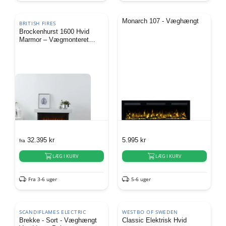
Monarch 107 - Væghængt
BRITISH FIRES
Brockenhurst 1600 Hvid
Marmor – Vægmonteret
Elektrisk Pejs
32.395
kr
5.995
kr
fra
LÆG I KURV
LÆG I KURV
Fra 3-6 uger
5-6 uger
SCANDIFLAMES ELECTRIC
WESTBO OF SWEDEN
Brekke - Sort - Væghængt
Classic Elektrisk Hvid