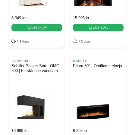
8.349
kr
15.995
kr
LÆG I KURV
LÆG I KURV
1-2 dage
1-2 dage
GLOW FIRE
DIMPLEX
Schiller Pocket Sort - OMC
Prism 50" - Optiflame elpejs
600 | Fritstående vanddamp
pejs
13.999
kr
6.295
kr