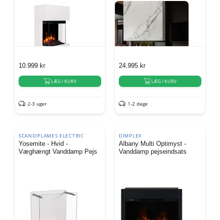
10.999
kr
24.995
kr
LÆG I KURV
LÆG I KURV
2-3 uger
1-2 dage
SCANDIFLAMES ELECTRIC
DIMPLEX
Yosemite - Hvid -
Albany Multi Optimyst -
Væghængt Vanddamp Pejs
Vanddamp pejseindsats