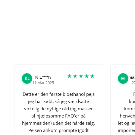
★★★★★
K L****h
mar
KL
M
11 Mar 2025
2
Dette er den første bioethanol pejs
jeg har købt, så jeg værdsatte
ko
virkelig de nyttige råd (og masser
kommu
af hjælpsomme FAQ'er på
henven
hjemmesiden) uden det hårde salg.
let og l
Pejsen ankom prompte (godt
imponere