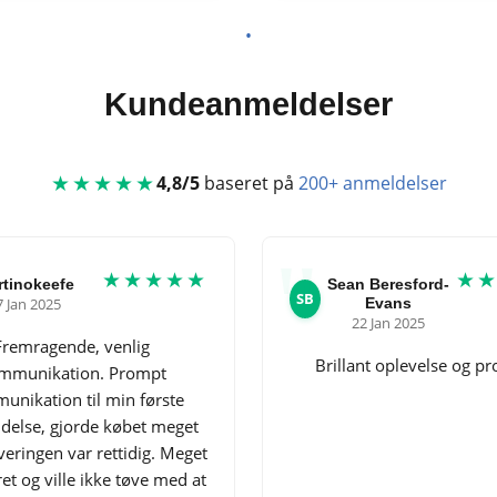
Kundeanmeldelser
★★★★★
4,8/5
baseret på
200+ anmeldelser
★★★★★
★
tinokeefe
Sean Beresford-
SB
7 Jan 2025
Evans
22 Jan 2025
Fremragende, venlig
Brillant oplevelse og p
mmunikation. Prompt
nikation til min første
delse, gjorde købet meget
everingen var rettidig. Meget
t og ville ikke tøve med at