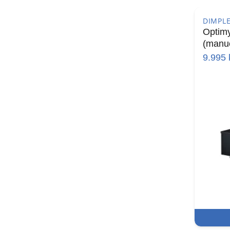
DIMPL
Optimy
(manu
9.995
k