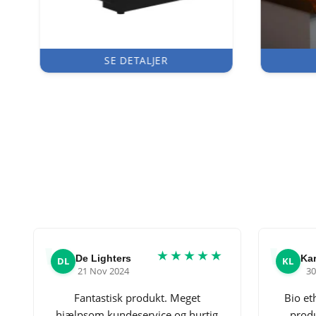
SE DETALJER
★★★★★
De Lighters
Ka
DL
KL
21 Nov 2024
30
Fantastisk produkt. Meget
Bio et
hjælpsom kundeservice og hurtig
produ