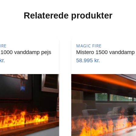
Relaterede produkter
FIRE
DIMPLEX
ro 1500 vanddamp pejs
Optimyst Cassette 500 
(manuel)
5
kr.
9.995
kr.