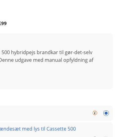
£99
500 hybridpejs brandkar til gør-det-selv
Denne udgave med manual opfyldning af
rændesæt med lys til Cassette 500