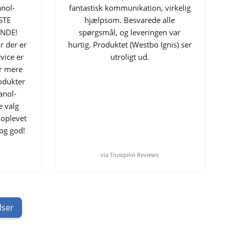
nol-
fantastisk kommunikation, virkelig
STE
hjælpsom. Besvarede alle
NDE!
spørgsmål, og leveringen var
r der er
hurtig. Produktet (Westbo Ignis) ser
vice er
utroligt ud.
er mere
odukter
anol-
e valg
 oplevet
og god!
via Trustpilot Reviews
lser