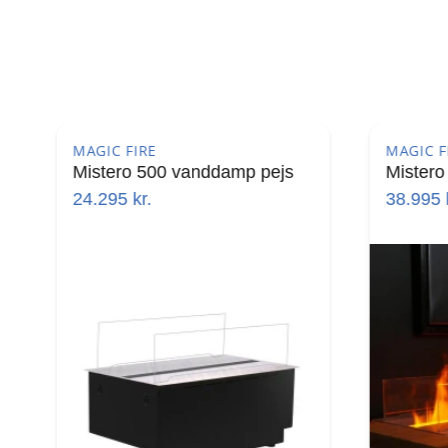
MAGIC FIRE
MAGIC 
Mistero 1000 vanddamp pejs
Miste
38.995
kr.
58.99