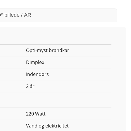
° billede / AR
Opti-myst brandkar
Dimplex
Indendørs
2 år
220 Watt
Vand og elektricitet