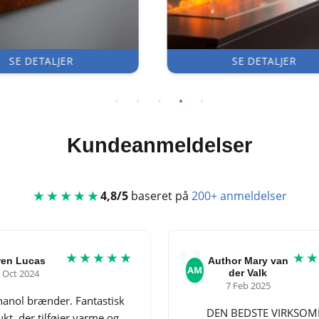
SE DETALJER
SE DETALJER
Kundeanmeldelser
★★★★★
4,8/5
baseret på
200+ anmeldelser
★★★★★
★
ren Lucas
Author Mary van
AM
 Oct 2024
der Valk
7 Feb 2025
hanol brænder. Fantastisk
DEN BEDSTE VIRKSO
kt, der tilføjer varme og